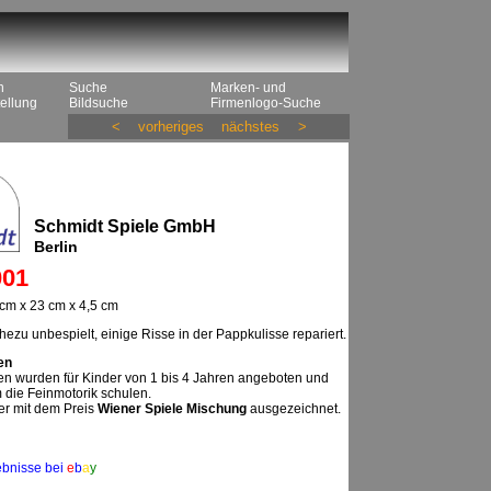
n
Suche
Marken- und
ellung
Bildsuche
Firmenlogo-Suche
<
vorheriges
nächstes
>
Schmidt Spiele GmbH
Berlin
01
cm x 23 cm x 4,5 cm
ezu unbespielt, einige Risse in der Pappkulisse repariert.
en
n wurden für Kinder von 1 bis 4 Jahren angeboten und
m die Feinmotorik schulen.
er mit dem Preis
Wiener Spiele Mischung
ausgezeichnet.
ebnisse bei
e
b
a
y