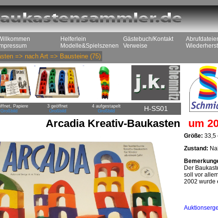
Willkommen
Helferlein
Gästebuch/Kontakt
Abrufdateie
Impressum
Modelle&Spielszenen
Verweise
Wiederherst
sten
=>
nach Art
=>
Bausteine
(75)
ffnet, Papiere
3 geöffnet
4 aufgestapelt
H-SS01
Großbild
Großbild
Großbild
Arcadia Kreativ-Baukasten
um 20
Größe:
33,5 
Zustand:
Nah
Bemerkung
Der Baukaste
soll vor alle
2002 wurde 
Auktionserg