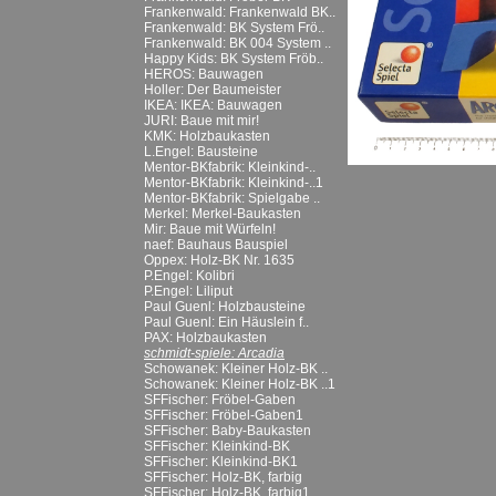
Frankenwald: Frankenwald BK..
Frankenwald: BK System Frö..
Frankenwald: BK 004 System ..
Happy Kids: BK System Fröb..
HEROS: Bauwagen
Holler: Der Baumeister
IKEA: IKEA: Bauwagen
JURI: Baue mit mir!
KMK: Holzbaukasten
L.Engel: Bausteine
Mentor-BKfabrik: Kleinkind-..
Mentor-BKfabrik: Kleinkind-..1
Mentor-BKfabrik: Spielgabe ..
Merkel: Merkel-Baukasten
Mir: Baue mit Würfeln!
naef: Bauhaus Bauspiel
Oppex: Holz-BK Nr. 1635
P.Engel: Kolibri
P.Engel: Liliput
Paul Guenl: Holzbausteine
Paul Guenl: Ein Häuslein f..
PAX: Holzbaukasten
schmidt-spiele: Arcadia
Schowanek: Kleiner Holz-BK ..
Schowanek: Kleiner Holz-BK ..1
SFFischer: Fröbel-Gaben
SFFischer: Fröbel-Gaben1
SFFischer: Baby-Baukasten
SFFischer: Kleinkind-BK
SFFischer: Kleinkind-BK1
SFFischer: Holz-BK, farbig
SFFischer: Holz-BK, farbig1