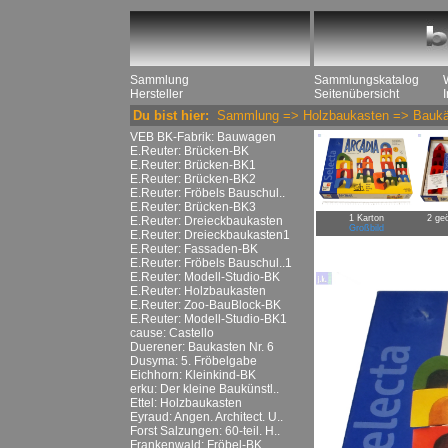
Sammlung
Sammlungskatalog
Hersteller
Seitenübersicht
Du bist hier:
Sammlung
=>
Holzbaukasten
=>
Baukä
VEB BK-Fabrik: Bauwagen
E.Reuter: Brücken-BK
E.Reuter: Brücken-BK1
E.Reuter: Brücken-BK2
E.Reuter: Fröbels Bauschul..
E.Reuter: Brücken-BK3
1 Karton
2 geö
E.Reuter: Dreieckbaukasten
Großbild
E.Reuter: Dreieckbaukasten1
E.Reuter: Fassaden-BK
E.Reuter: Fröbels Bauschul..1
E.Reuter: Modell-Studio-BK
E.Reuter: Holzbaukasten
E.Reuter: Zoo-BauBlock-BK
E.Reuter: Modell-Studio-BK1
cause: Castello
Duerener: Baukasten Nr. 6
Dusyma: 5. Fröbelgabe
Eichhorn: Kleinkind-BK
erku: Der kleine Baukünstl..
Ettel: Holzbaukasten
Eyraud: Angen. Architect. U..
Forst Salzungen: 60-teil. H..
Frankenwald: Fröbel-BK