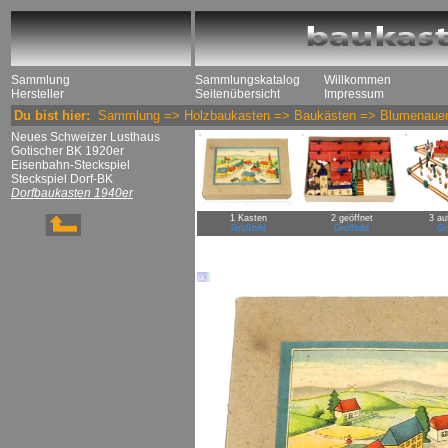
Sammlung
Sammlungskatalog
Willkommen
Hersteller
Seitenübersicht
Impressum
Du bist hier:
Sammlung
=>
Holzbaukasten
=>
Baukästen
=>
Blumenaue
Neues Schweizer Lusthaus
Gotischer BK 1920er
Eisenbahn-Steckspiel
Steckspiel Dorf-BK
Dorfbaukasten 1940er
1 Kasten
2 geöffnet
3 au
Großbild
Großbild
Gr