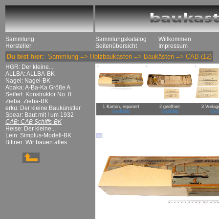
Sammlung
Sammlungskatalog
Willkommen
Hersteller
Seitenübersicht
Impressum
Du bist hier:
Sammlung
=>
Holzbaukasten
=>
Baukästen
=>
CAB
(12)
HGR: Der kleine...
ALLBA: ALLBA-BK
Nagel: Nagel-BK
Abaka: A-Ba-Ka Größe A
Seifert: Konstruktor No. 0
Zieba: Zieba-BK
1 Karton, repariert
2 geöffnet
3 Vorlag
erku: Der kleine Baukünstler
Großbild
Großbild
Groß
Spear: Baut mit ! um 1932
CAB: CAB Schiffs-BK
Heise: Der kleine...
Lein: Simplus-Modell-BK
Bittner: Wir bauen alles