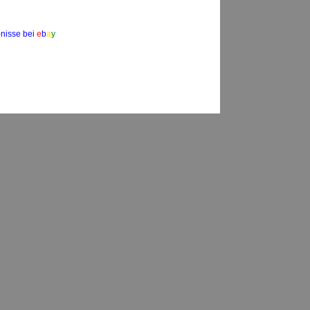
nisse bei
e
b
a
y