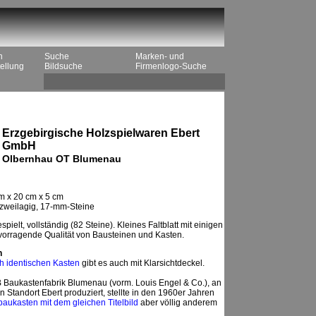
n
Suche
Marken- und
ellung
Bildsuche
Firmenlogo-Suche
Erzgebirgische Holzspielwaren Ebert
GmbH
Olbernhau OT Blumenau
m x 20 cm x 5 cm
, zweilagig, 17-mm-Steine
pielt, vollständig (82 Steine). Kleines Faltblatt mit einigen
vorragende Qualität von Bausteinen und Kasten.
n
ich identischen Kasten
gibt es auch mit Klarsichtdeckel.
 Baukastenfabrik Blumenau (vorm. Louis Engel & Co.), an
n Standort Ebert produziert, stellte in den 1960er Jahren
baukasten mit dem gleichen Titelbild
aber völlig anderem