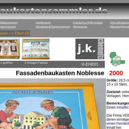
Willkommen
Helferlein
Gästebuch/Kontakt
Abrufdateie
Impressum
Modelle&Spielszenen
Verweise
Wiederherst
sten
=>
Ebert
(9)
2 geöffnet
3 Vorlagen-Faltblatt
H-EHE01
Fassadenbaukasten Noblesse
2000
Größe:
28,5 c
15 x 10 Stein
Zustand:
unbes
Vorlagen. Her
Bemerkunge
Einen
inhaltl
Die Firma VEB
deren einstige
einen Fenster
Inhalt her.