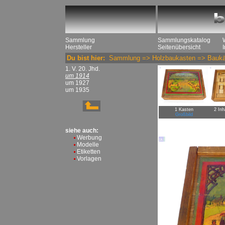
Sammlung
Sammlungskatalog
Hersteller
Seitenübersicht
Du bist hier:
Sammlung
=>
Holzbaukasten
=>
Baukä
1. V. 20. Jhd.
um 1914
um 1927
um 1935
1 Kasten
2 Inh
Großbild
siehe auch:
Werbung
Modelle
Etiketten
Vorlagen