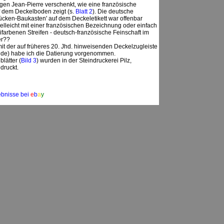
igen Jean-Pierre verschenkt, wie eine französische
uf dem Deckelboden zeigt (s.
Blatt 2
). Die deutsche
Brücken-Baukasten' auf dem Deckeletikett war offenbar
vielleicht mit einer französischen Bezeichnung oder einfach
ifarbenen Streifen - deutsch-französische Feinschaft im
er??
 der auf früheres 20. Jhd. hinweisenden Deckelzugleiste
mulde) habe ich die Datierung vorgenommen.
lätter (
Bild 3
) wurden in der Steindruckerei Pilz,
druckt.
ebnisse bei
e
b
a
y