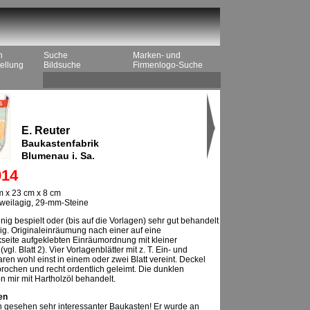
n
Suche
Marken- und
ellung
Bildsuche
Firmenlogo-Suche
E. Reuter
Baukastenfabrik
Blumenau i. Sa.
14
 x 23 cm x 8 cm
 zweilagig, 29-mm-Steine
ig bespielt oder (bis auf die Vorlagen) sehr gut behandelt
ndig. Originaleinräumung nach einer auf eine
seite aufgeklebten Einräumordnung mit kleiner
gl. Blatt 2). Vier Vorlagenblätter mit z. T. Ein- und
aren wohl einst in einem oder zwei Blatt vereint. Deckel
rochen und recht ordentlich geleimt. Die dunklen
n mir mit Hartholzöl behandelt.
en
ch gesehen sehr interessanter Baukasten! Er wurde an