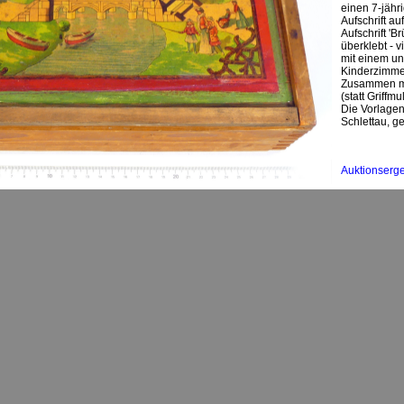
einen 7-jähr
Aufschrift a
Aufschrift '
überklebt - 
mit einem un
Kinderzimm
Zusammen mit
(statt Griff
Die Vorlagenb
Schlettau, ge
Auktionserg