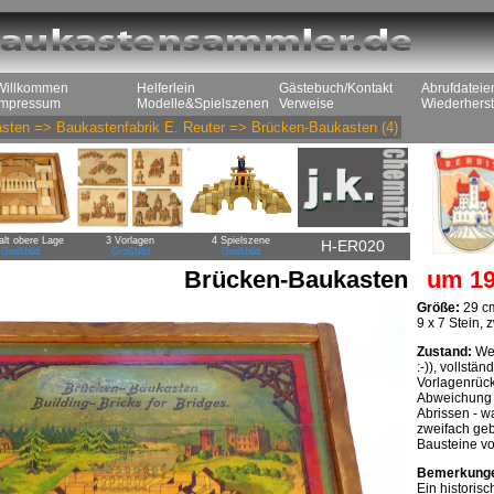
Willkommen
Helferlein
Gästebuch/Kontakt
Abrufdateie
Impressum
Modelle&Spielszenen
Verweise
Wiederherst
sten
=>
Baukastenfabrik E. Reuter
=>
Brücken-Baukasten
(4)
alt obere Lage
3 Vorlagen
4 Spielszene
H-ER020
Großbild
Großbild
Großbild
Brücken-Baukasten
um 19
Größe:
29 cm
9 x 7 Stein,
Zustand:
Wen
:-)), vollstä
Vorlagenrück
Abweichung (v
Abrissen - w
zweifach geb
Bausteine vo
Bemerkung
Ein historis