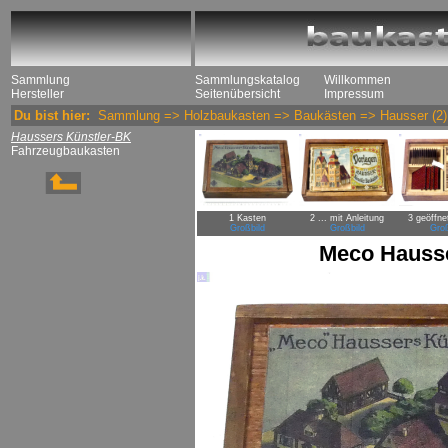
Sammlung
Sammlungskatalog
Willkommen
Hersteller
Seitenübersicht
Impressum
Du bist hier:
Sammlung
=>
Holzbaukasten
=>
Baukästen
=>
Hausser
(2)
Haussers Künstler-BK
Fahrzeugbaukasten
1 Kasten
2 ... mit Anleitung
3 geöffne
Großbild
Großbild
Groß
Meco Hausse