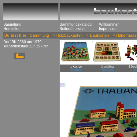
Sammlung
Sammlungskatalog
Willkommen
Hersteller
Seitenübersicht
Impressum
Du bist hier:
Sammlung
=>
Holzbaukasten
=>
Baukästen
=>
Habermaas
Dorf-BK 2360 um 1970
Trabantenstadt 117 1970er
1 Kasten
2 geöffnet
3 Desi
Großbild
Großbild
Gr