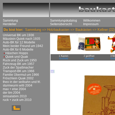
Sammlung
Sammlungskatalog
Willkommen
Hersteller
Seitenübersicht
Impressum
Du bist hier:
Sammlung
=>
Holzbaukasten
=>
Baukästen
=>
Kellner
(22)
Universal BK um 1936
Mäuslein Quiek nach 1935
Auto-BK für 12 Modelle
Mein bester Freund um 1942
Auto-BK für 6 Modelle
Häschen Hopps
1 Kasten
2 geöffnet
3 Mo
Quiek und Quak
Großbild
Großbild
Groß
Ruck und Zuck um 1950
Fahrzeug-BK um 1957
Zuck der Spaßmacher
Transport-BK um 1966
Familie Übermut um 1966
Fröschlein Quak 2002
theo in der seilbahn und frl.
sturmwurm willi 2004
max + else 2004
der tim 2004
simsalabim 2010
ruck + zuck um 2010