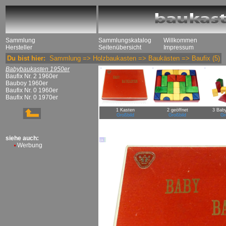
Sammlung
Sammlungskatalog
Willkommen
Hersteller
Seitenübersicht
Impressum
Du bist hier:
Sammlung
=>
Holzbaukasten
=>
Baukästen
=>
Baufix
(5)
Babybaukasten 1950er
Baufix Nr. 2 1960er
Bauboy 1960er
Baufix Nr. 0 1960er
Baufix Nr. 0 1970er
1 Kasten
2 geöffnet
3 Bab
Großbild
Großbild
Gr
siehe auch:
Werbung