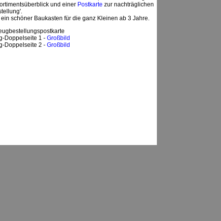
 Sortimentsüberblick und einer
Postkarte
zur nachträglichen
ellung'.
m ein schöner Baukasten für die ganz Kleinen ab 3 Jahre.
ugbestellungspostkarte
g-Doppelseite 1 -
Großbild
g-Doppelseite 2 -
Großbild