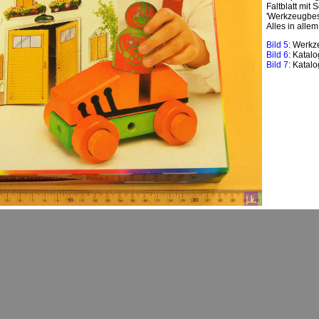
Faltblatt mit
'Werkzeugbest
Alles in alle
Bild 5:
Werkze
Bild 6:
Katalo
Bild 7:
Katalo