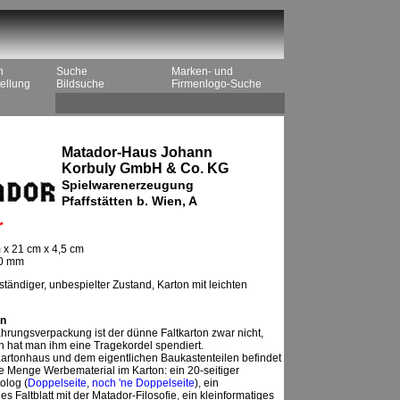
n
Suche
Marken- und
ellung
Bildsuche
Firmenlogo-Suche
Matador-Haus Johann
Korbuly GmbH & Co. KG
Spielwarenerzeugung
Pfaffstätten b. Wien, A
r
 x 21 cm x 4,5 cm
20 mm
ständiger, unbespielter Zustand, Karton mit leichten
n
rungsverpackung ist der dünne Faltkarton zwar nicht,
n hat man ihm eine Tragekordel spendiert.
rtonhaus und dem eigentlichen Baukastenteilen befindet
e Menge Werbematerial im Karton: ein 20-seitiger
olog (
Doppelseite
,
noch 'ne Doppelseite
), ein
s Faltblatt mit der Matador-Filosofie, ein kleinformatiges