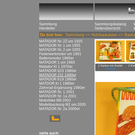
Sammlung
Sammlungskatalog
Hersteller
Seitenübersicht
Du bist hier:
Sammlung
=>
Holzbaukasten
=>
Baukä
MATADOR Nr. 2Z um 1925
MATADOR Nr. 1 um 1955
MATADOR Nr. 2 um 1955
Federwerkmotor um 1961
Batteriemotor 1960er
MATADOR 1 um 1965
1 Karton mit Kordel
2 Ka
Matador Ki 1 1970er
Großbild
MATADOR 623 1980er
MATADOR 211 1980er
MATADOR 619 1980er
MATDOR Ki 1 1980er
Zahnrad-Ergänzung 1980er
MATADOR Nr. 1 2001
MATADOR Nr. 1a 2001
Motorbike M9 2003
Modellpackung M1 um 2005
MATADOR Nr. 2a 2000er
siehe auch: