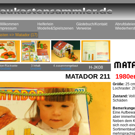
Willkommen
Helferlein
Gästebuch/Kontakt
Abrufdateie
Impressum
Modelle&Spielszenen
Verweise
Wiederherst
sten
=>
Matador
(17)
rton-Rückseite
3 Inhalt
4 zusammengebaut
H-JK08
Großbild
Großbild
Großbild
MATADOR 211
1980e
Größe:
25 cm
Lochraster: 
Zustand:
Voll
Schäden
Bemerkunge
Eine Aufbewah
aber immerhi
Neben dem Ka
sich noch ein
Sortimentskat
mehrsprachige