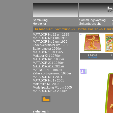
Sammlung
Sammlungskatalog
Hersteller
Seitenübersicht
Du bist hier:
Sammlung
=>
Holzbaukasten
=>
Baukä
MATADOR Nr. 2Z um 1925
MATADOR Nr. 1 um 1955
MATADOR Nr. 2 um 1955
Federwerkmotor um 1961
Batteriemotor 1960er
MATADOR 1 um 1965
1 Karton
2 
Matador Ki 1 1970er
Großbild
MATADOR 623 1980er
MATADOR 211 1980er
MATADOR 619 1980er
MATDOR Ki 1 1980er
Zahnrad-Ergänzung 1980er
MATADOR Nr. 1 2001
MATADOR Nr. 1a 2001
Motorbike M9 2003
Modellpackung M1 um 2005
MATADOR Nr. 2a 2000er
siehe auch: