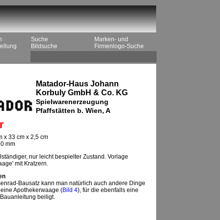
n
Suche
Marken- und
ellung
Bildsuche
Firmenlogo-Suche
Matador-Haus Johann
Korbuly GmbH & Co. KG
Spielwarenerzeugung
Pfaffstätten b. Wien, A
r
 x 33 cm x 2,5 cm
 20 mm
lständiger, nur leicht bespielter Zustand. Vorlage
age' mit Kratzern.
en
senrad-Bausatz kann man natürlich auch andere Dinge
. eine Apothekerwaage (
Bild 4
), für die ebenfalls eine
Bauanleitung beiligt.