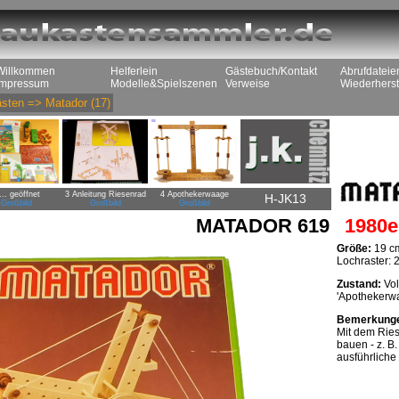
Willkommen
Helferlein
Gästebuch/Kontakt
Abrufdateie
Impressum
Modelle&Spielszenen
Verweise
Wiederherst
sten
=>
Matador
(17)
... geöffnet
3 Anleitung Riesenrad
4 Apothekerwaage
H-JK13
Großbild
Großbild
Großbild
MATADOR 619
1980e
Größe:
19 cm
Lochraster:
Zustand:
Vol
'Apothekerwa
Bemerkung
Mit dem Rie
bauen - z. B
ausführliche 