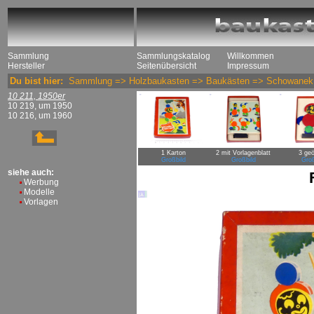
Sammlung
Sammlungskatalog
Willkommen
Hersteller
Seitenübersicht
Impressum
Du bist hier:
Sammlung
=>
Holzbaukasten
=>
Baukästen
=>
Schowanek
10 211, 1950er
10 219, um 1950
10 216, um 1960
1 Karton
2 mit Vorlagenblatt
3 geö
Großbild
Großbild
Groß
siehe auch:
Werbung
Modelle
Vorlagen