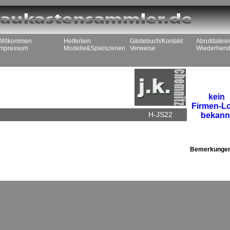
Willkommen
Helferlein
Gästebuch/Kontakt
Abrufdateie
Impressum
Modelle&Spielszenen
Verweise
Wiederherst
kein
Firmen-L
H-JS22
bekann
Bemerkunge