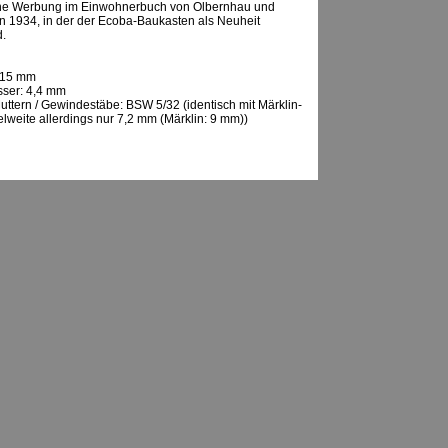
ine Werbung im Einwohnerbuch von Olbernhau und
1934, in der der Ecoba-Baukasten als Neuheit
.
 15 mm
ser: 4,4 mm
uttern / Gewindestäbe: BSW 5/32 (identisch mit Märklin-
lweite allerdings nur 7,2 mm (Märklin: 9 mm))