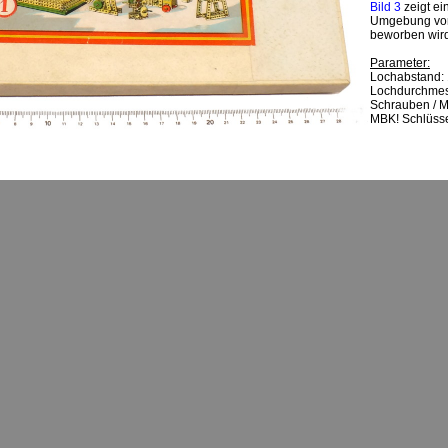
Bild 3
zeigt e
Umgebung von 
beworben wird
Parameter:
Lochabstand:
Lochdurchmes
Schrauben / M
MBK! Schlüsse