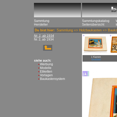
Sammlung
Sammlungskatalog
Hersteller
Seitenübersicht
Du bist hier:
Sammlung
=>
Holzbaukasten
=>
Baukä
Nr. 1, ab 1934
Nr. 2, ab 1934
1 Kasten
Großbild
siehe auch:
Werbung
Modelle
Etiketten
Vorlagen
Baukastensystem