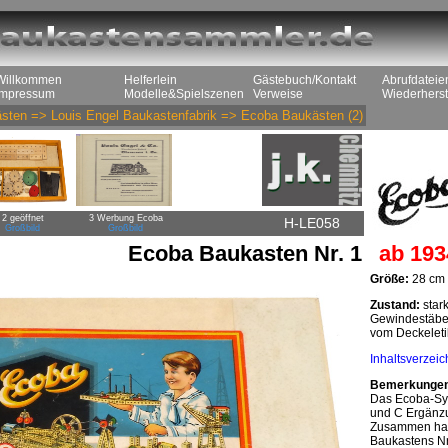
Willkommen
Helferlein
Gästebuch/Kontakt
Abrufdateie
Impressum
Modelle&Spielszenen
Verweise
Wiederherst
sten
=>
Louis Engel Baukastenfabrik
=>
Ecoba Baukästen
(2)
2 geöffnet
3 Werbung Ecoba
H-LE058
Großbild
Großbild
Ecoba Baukasten Nr. 1
ab 193
Größe:
28 cm 
Zustand:
stark
Gewindestäbe. 
vom Deckeletik
Inhaltsverzeic
Bemerkunge
Das Ecoba-Sys
und C Ergänzu
Zusammen hatt
Baukastens Nr