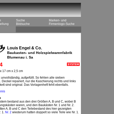
n
Suche
Marken- und
ellung
Bildsuche
Firmenlogo-Suche
Louis Engel & Co.
Baukasten- und Holzspielwarenfabrik
Blumenau i. Sa
4
x 17 cm x 2,5 cm
 unvollständig, aufgefüllt. So fehlen alle sieben
Deckel repariert, nur die Kaschierung rechts und links
ett sind original. Das Vorlagenheft fehlt ebenfalls.
hnis
n
tem bestand aus den drei Größen A, B und C, wobei B
ngskästen waren, und den Baukästen Nr. 1 und Nr. 2.
en A, B und C den Teilebestand des hier gezeigten
. 1.
Nr. 2
wiederum hatten doppelt so viele Teile wie Nr. 1.