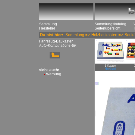
Sammlung
Sammlungskatalog
Hersteller
Seitenübersicht
Du bist hier:
Sammlung
=>
Holzbaukasten
=>
Baukä
Fahrzeug-Baukasten
Auto-Kombinations-BK
1 Kasten
Großbild
siehe auch:
Werbung