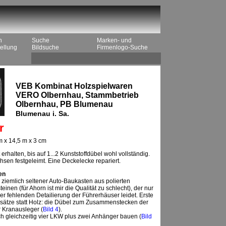
n
Suche
Marken- und
ellung
Bildsuche
Firmenlogo-Suche
VEB Kombinat Holzspielwaren
VERO Olbernhau, Stammbetrieb
Olbernhau, PB Blumenau
Blumenau i. Sa.
r
 x 14,5 m x 3 cm
 erhalten, bis auf 1...2 Kunststoffdübel wohl vollständig.
hsen festgeleimt. Eine Deckelecke repariert.
en
ziemlich seltener Auto-Baukasten aus polierten
inen (für Ahorn ist mir die Qualität zu schlecht), der nur
der fehlenden Detailierung der Führerhäuser leidet. Erste
nsätze statt Holz: die Dübel zum Zusammenstecken der
r Kranausleger (
Bild 4
).
ch gleichzeitig vier LKW plus zwei Anhänger bauen (
Bild