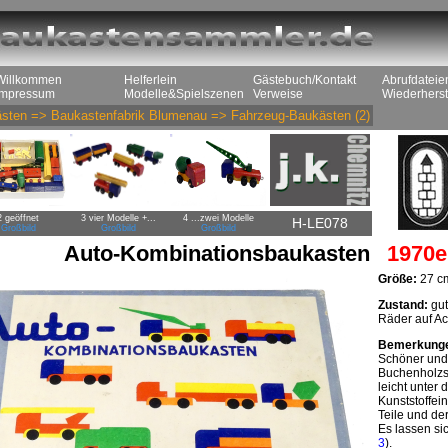
Willkommen
Helferlein
Gästebuch/Kontakt
Abrufdateie
Impressum
Modelle&Spielszenen
Verweise
Wiederherst
sten
=>
Baukastenfabrik Blumenau
=>
Fahrzeug-Baukästen
(2)
2 geöffnet
3 vier Modelle +...
4 ...zwei Modelle
H-LE078
Großbild
Großbild
Großbild
Auto-Kombinationsbaukasten
1970e
Größe:
27 cm
Zustand:
gut
Räder auf Ac
Bemerkung
Schöner und 
Buchenholzste
leicht unter 
Kunststoffei
Teile und de
Es lassen si
3
).