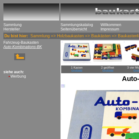
Sammlung
Sammlungskatalog
Willkommen
Hersteller
Seitenübersicht
Impressum
Du bist hier:
Sammlung
=>
Holzbaukasten
=>
Baukästen
=>
Baukastenf
Fahrzeug-Baukasten
Auto-Kombinations-BK
1 Kasten
2 geöffnet
3 vier Mo
Großbild
Großbild
Groß
siehe auch:
Werbung
Auto