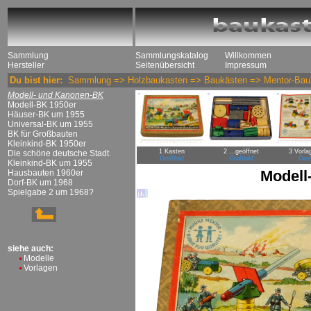
Sammlung
Sammlungskatalog
Willkommen
Hersteller
Seitenübersicht
Impressum
Du bist hier:
Sammlung
=>
Holzbaukasten
=>
Baukästen
=>
Mentor-Bau
Modell- und Kanonen-BK
Modell-BK 1950er
Häuser-BK um 1955
Universal-BK um 1955
BK für Großbauten
Kleinkind-BK 1950er
1 Kasten
2 ...geöffnet
3 Vorla
Die schöne deutsche Stadt
Großbild
Großbild
Groß
Kleinkind-BK um 1955
Modell
Hausbauten 1960er
Dorf-BK um 1968
Spielgabe 2 um 1968?
siehe auch:
Modelle
Vorlagen