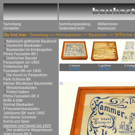
Sammlung
Sammlungskatalog
Willkommen
Hersteller
Seitenübersicht
Impressum
Du bist hier:
Sammlung
=>
Holzbaukasten
=>
Baukästen
=>
SFFischer
(
Italienisch-gothische Baukunst
Deutscher Baukasten
Baumeister im Kindergarten
Prima Fassaden-BK I
Gothischer Baustyl
Parquetspiel um 1900
1 Kasten
2 geöffnet
3 Vorlag
Fröbelscher BK
Großbild
Großbild
Groß
Fassaden-BK um 1900
Die Kunst zu Parquetiren
Park-Schloss-BK
Kleiner Blockhaus Baumeister
Miniaturbaukästen
Fröbel-Gaben
Prima Fassaden-BK II
Boîte à bâtir
Normal Baukasten
ff Fassadenbaukasten
Jubiläums-BK nach 1900
Der kleine Schwede
Kunst und Spiel
Hammer und Nagel um 1920
Der praktische Wagenbauer
Volks-Kunst-BK II