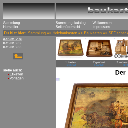
Sammlung
Sammlungskatalog
Willkommen
Hersteller
Seitenübersicht
Impressum
Du bist hier:
Sammlung
=>
Holzbaukasten
=>
Baukästen
=>
SFFischer
Kat.-Nr. 234
Kat.-Nr. 232
Kat.-Nr. 233
1 Kasten
2 geöffnet
3 vorhand
Großbild
Großbild
Groß
siehe auch:
Der
Etiketten
Vorlagen