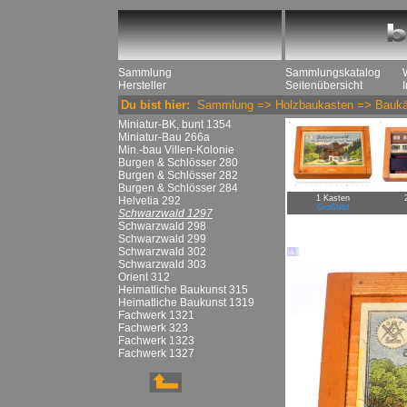
Sammlung
Sammlungskatalog
Hersteller
Seitenübersicht
Du bist hier:
Sammlung
=>
Holzbaukasten
=>
Baukä
Miniatur-BK, bunt 1354
Miniatur-Bau 266a
Min.-bau Villen-Kolonie
Burgen & Schlösser 280
Burgen & Schlösser 282
Burgen & Schlösser 284
1 Kasten
Helvetia 292
Großbild
Schwarzwald 1297
Schwarzwald 298
Schwarzwald 299
Schwarzwald 302
Schwarzwald 303
Orient 312
Heimatliche Baukunst 315
Heimatliche Baukunst 1319
Fachwerk 1321
Fachwerk 323
Fachwerk 1323
Fachwerk 1327