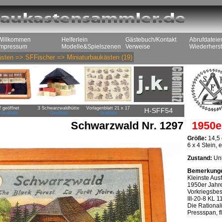
Willkommen
Helferlein
Gästebuch/Kontakt
Abrufdateie
Impressum
Modelle&Spielszenen
Verweise
Wiederherst
sten
=>
SFFischer
=>
Miniaturbaukästen
(19)
2 geöffnet
3 Schwarzwaldhütte
Vorlagenblatt 21 x 17
H-SFF54
Großbild
Großbild
Großbild
Schwarzwald Nr. 1297
1950e
Größe:
14,5 
6 x 4 Stein,
Zustand:
Unb
Bemerkung
Kleinste Au
1950er Jahre
Vorkriegsbe
III-20-8 KL 1
Die Rational
Pressspan, f