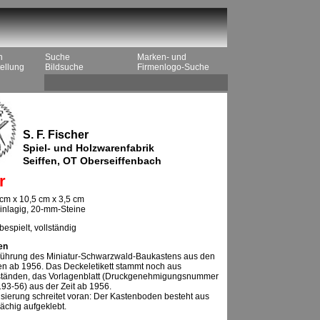
n
Suche
Marken- und
ellung
Bildsuche
Firmenlogo-Suche
S. F. Fischer
Spiel- und Holzwarenfabrik
Seiffen, OT Oberseiffenbach
r
cm x 10,5 cm x 3,5 cm
 einlagig, 20-mm-Steine
espielt, vollständig
en
sführung des Miniatur-Schwarzwald-Baukastens aus den
n ab 1956. Das Deckeletikett stammt noch aus
ständen, das Vorlagenblatt (Druckgenehmigungsnummer
193-56) aus der Zeit ab 1956.
isierung schreitet voran: Der Kastenboden besteht aus
lächig aufgeklebt.