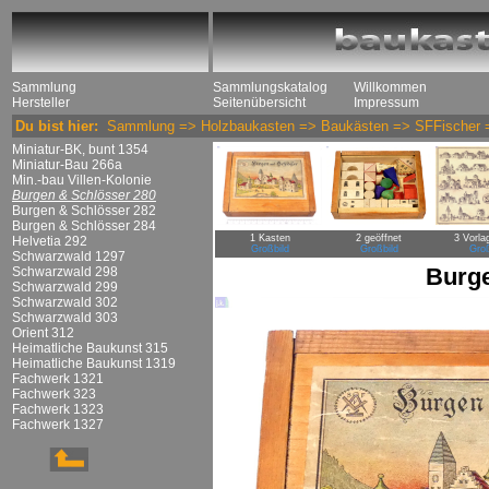
Sammlung
Sammlungskatalog
Willkommen
Hersteller
Seitenübersicht
Impressum
Du bist hier:
Sammlung
=>
Holzbaukasten
=>
Baukästen
=>
SFFischer
Miniatur-BK, bunt 1354
Miniatur-Bau 266a
Min.-bau Villen-Kolonie
Burgen & Schlösser 280
Burgen & Schlösser 282
Burgen & Schlösser 284
1 Kasten
2 geöffnet
3 Vorla
Helvetia 292
Großbild
Großbild
Groß
Schwarzwald 1297
Burge
Schwarzwald 298
Schwarzwald 299
Schwarzwald 302
Schwarzwald 303
Orient 312
Heimatliche Baukunst 315
Heimatliche Baukunst 1319
Fachwerk 1321
Fachwerk 323
Fachwerk 1323
Fachwerk 1327