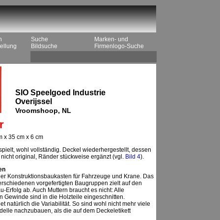
n
Suche
Marken- und
ellung
Bildsuche
Firmenlogo-Suche
SIO Speelgoed Industrie
Overijssel
Vroomshoop, NL
r
 x 35 cm x 6 cm
pielt, wohl vollständig. Deckel wiederhergestellt, dessen
nicht original, Ränder stückweise ergänzt (vgl.
Bild 4
).
en
er Konstruktionsbaukasten für Fahrzeuge und Krane. Das
verschiedenen vorgefertigten Baugruppen zielt auf den
-Erfolg ab. Auch Muttern braucht es nicht: Alle
en Gewinde sind in die Holzteile eingeschnitten.
et natürlich die Variabilität. So sind wohl nicht mehr viele
delle nachzubauen, als die auf dem Deckeletikett