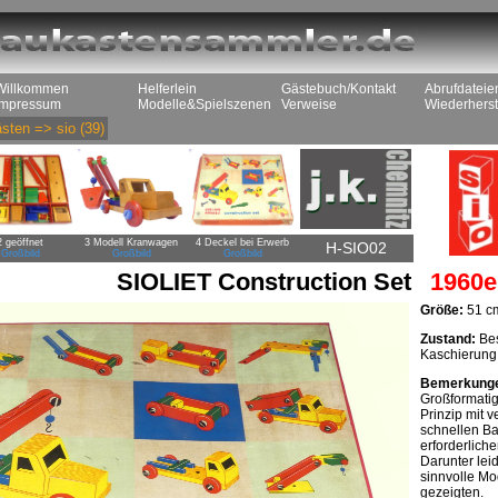
Willkommen
Helferlein
Gästebuch/Kontakt
Abrufdateie
Impressum
Modelle&Spielszenen
Verweise
Wiederherst
sten
=>
sio
(39)
2 geöffnet
3 Modell Kranwagen
4 Deckel bei Erwerb
H-SIO02
Großbild
Großbild
Großbild
SIOLIET Construction Set
1960e
Größe:
51 cm
Zustand:
Bes
Kaschierung 
Bemerkung
Großformatig
Prinzip mit 
schnellen Bau
erforderlich
Darunter leid
sinnvolle Mo
gezeigten.