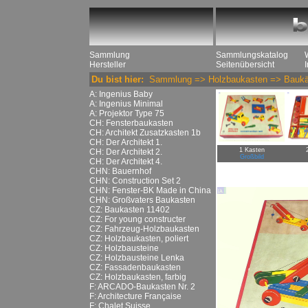
Sammlung
Sammlungskatalog
Hersteller
Seitenübersicht
Du bist hier:
Sammlung
=>
Holzbaukasten
=>
Baukä
A: Ingenius Baby
A: Ingenius Minimal
A: Projektor Type 75
CH: Fensterbaukasten
CH: Architekt Zusatzkasten 1b
CH: Der Architekt 1.
1 Kasten
CH: Der Architekt 2.
Großbild
CH: Der Architekt 4.
CHN: Bauernhof
CHN: Construction Set 2
CHN: Fenster-BK Made in China
CHN: Großvaters Baukasten
CZ: Baukasten 11402
CZ: For young constructer
CZ: Fahrzeug-Holzbaukasten
CZ: Holzbaukasten, poliert
CZ: Holzbausteine
CZ: Holzbausteine Lenka
CZ: Fassadenbaukasten
CZ: Holzbaukasten, farbig
F: ARCADO-Baukasten Nr. 2
F: Architecture Française
F: Chalet Suisse