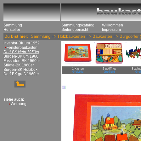
Sammlung
Sammlungskatalog
Willkommen
Hersteller
Seitenübersicht
Impressum
Du bist hier:
Sammlung
=>
Holzbaukasten
=>
Baukästen
=>
Burgdorfer
(
Inventor-BK um 1952
Fensterbaukästen
Dorf-BK klein 1950er
Burgen-BK um 1960
Fassaden-BK 1960er
Städte-BK 1960er
1 Kasten
2 geöffnet
3 aufge
Burgen-BK Holzbox
Großbild
Großbild
Groß
Dorf-BK groß 1960er
siehe auch:
Werbung