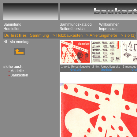
Sammlung
Sammlungskatalog
Willkommen
Hersteller
Seitenübersicht
Impressum
Du bist hier:
Sammlung
=>
Holzbaukasten
=>
Anleitungshefte
=>
sio
(1)
NL: sio montage
siehe auch:
1 vord. Umschlagseite
2 hint. Umschlagseite
3 montage 
Großbild
Großbild
Groß
Modelle
Baukästen