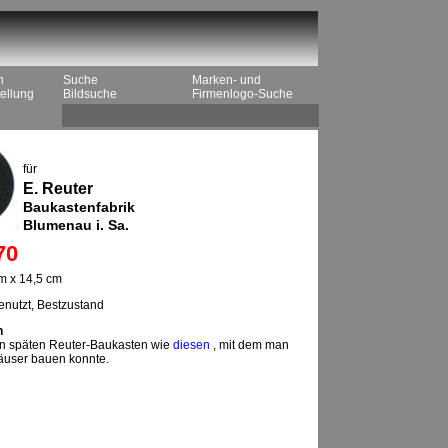
n
Suche
Marken- und
ellung
Bildsuche
Firmenlogo-Suche
für
E. Reuter
Baukastenfabrik
Blumenau i. Sa.
70
m x 14,5 cm
nutzt, Bestzustand
n
inen späten Reuter-Baukasten wie
diesen
, mit dem man
äuser bauen konnte.