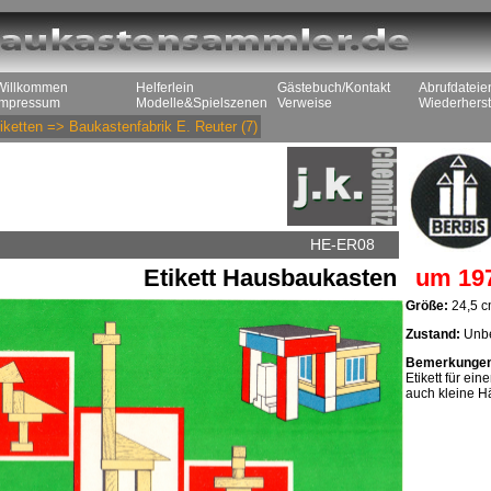
Willkommen
Helferlein
Gästebuch/Kontakt
Abrufdateie
Impressum
Modelle&Spielszenen
Verweise
Wiederherst
iketten
=>
Baukastenfabrik E. Reuter
(7)
HE-ER08
Etikett Hausbaukasten
um 19
Größe:
24,5 c
Zustand:
Unbe
Bemerkunge
Etikett für e
auch kleine H