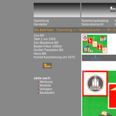
Sammlung
Sammlungskatalog
Hersteller
Seitenübersicht
Du bist hier:
Sammlung
=>
Holzbaukasten
=>
BK-Et
Zoo-BK
Stefi 2 um 1955
Zoo-Baublock-BK
Bastel-Fritze 1960er
Großer Fassaden-BK
Haus-BK
1
Komet-Kaschierung um 1970
Großbild
siehe auch:
Werbung
Modelle
Vorlagen
Baukästen