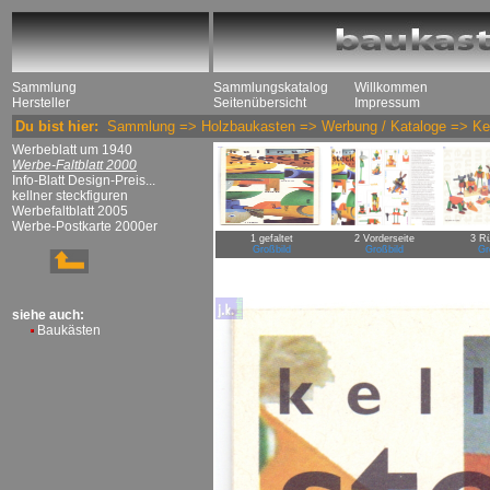
Sammlung
Sammlungskatalog
Willkommen
Hersteller
Seitenübersicht
Impressum
Du bist hier:
Sammlung
=>
Holzbaukasten
=>
Werbung / Kataloge
=>
Ke
Werbeblatt um 1940
Werbe-Faltblatt 2000
Info-Blatt Design-Preis...
kellner steckfiguren
Werbefaltblatt 2005
Werbe-Postkarte 2000er
1 gefaltet
2 Vorderseite
3 Rü
Großbild
Großbild
Gr
siehe auch:
Baukästen