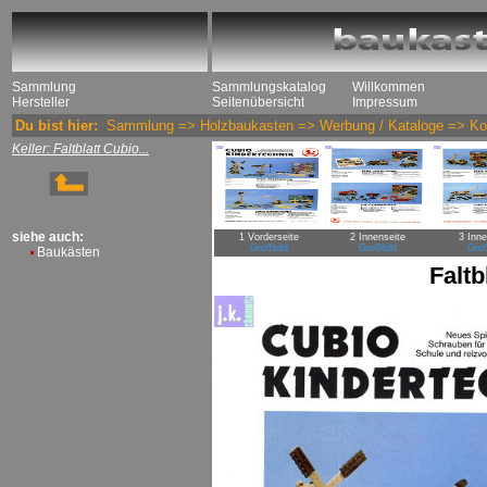
Sammlung
Sammlungskatalog
Willkommen
Hersteller
Seitenübersicht
Impressum
Du bist hier:
Sammlung
=>
Holzbaukasten
=>
Werbung / Kataloge
=>
Ko
Keller: Faltblatt Cubio...
siehe auch:
1 Vorderseite
2 Innenseite
3 Inne
Großbild
Großbild
Groß
Baukästen
Faltb