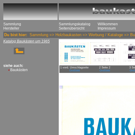
Sammlung
Sammlungskatalog
Willkommen
Hersteller
Seitenübersicht
Impressum
Du bist hier:
Sammlung
=>
Holzbaukasten
=>
Werbung / Kataloge
=>
Bu
Katalog Baukästen um 1965
siehe auch:
1 vord. Umschlagseite
2 Seite 2
3 Se
Baukästen
Großbild
Großbild
Groß