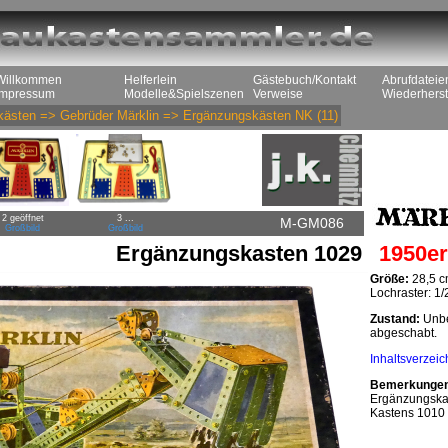
Willkommen
Helferlein
Gästebuch/Kontakt
Abrufdateie
Impressum
Modelle&Spielszenen
Verweise
Wiederherst
kästen
=>
Gebrüder Märklin
=>
Ergänzungskästen NK
(11)
2 geöffnet
3 ...
M-GM086
Großbild
Großbild
Ergänzungskasten 1029
1950er
Größe:
28,5 c
Lochraster: 1/2
Zustand:
Unbes
abgeschabt.
Inhaltsverzeic
Bemerkunge
Ergänzungskas
Kastens 1010 a