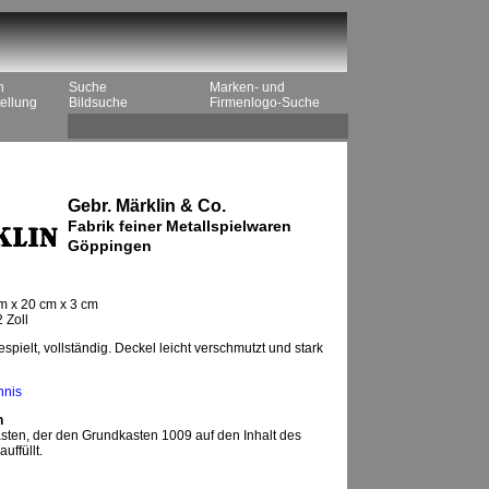
n
Suche
Marken- und
ellung
Bildsuche
Firmenlogo-Suche
Gebr. Märklin & Co.
Fabrik feiner Metallspielwaren
Göppingen
m x 20 cm x 3 cm
 Zoll
pielt, vollständig. Deckel leicht verschmutzt und stark
hnis
n
ten, der den Grundkasten 1009 auf den Inhalt des
uffüllt.