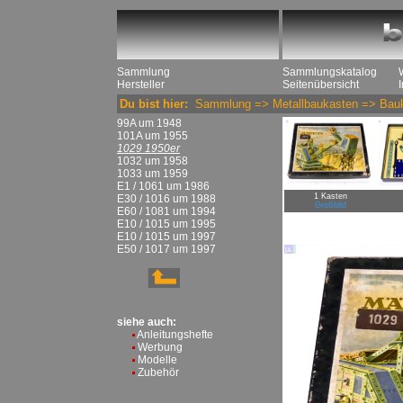
Sammlung
Sammlungskatalog
Hersteller
Seitenübersicht
Du bist hier:
Sammlung
=>
Metallbaukasten
=>
Bau
99A um 1948
101A um 1955
1029 1950er
1032 um 1958
1033 um 1959
E1 / 1061 um 1986
1 Kasten
E30 / 1016 um 1988
Großbild
E60 / 1081 um 1994
E10 / 1015 um 1995
E10 / 1015 um 1997
E50 / 1017 um 1997
siehe auch:
Anleitungshefte
Werbung
Modelle
Zubehör