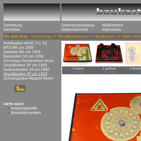
Sammlung
Sammlungskatalog
Willkommen
Hersteller
Seitenübersicht
Impressum
Du bist hier:
Sammlung
=>
Metallbaukasten
=>
Baukästen
=>
Hans Wün
Holzkasten mit Nr. 3 u. 33
MTS-BK um 1956
Getriebe-BK um 1956
Baukasten 3H um 1956
Der junge Konstrukteur micro
Grundkasten 3P um 1958
1 Kasten
2 geöffnet
3 Modell
Ausbaukasten 33 um 1960
Großbild
Großbild
Groß
Grundkasten 3P um 1963
Schwinganker-Magnet-Motor
siehe auch:
Anleitungshefte
Baukastensystem