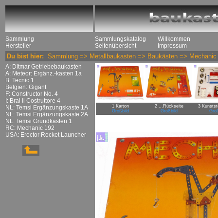
Sammlung
Sammlungskatalog
Willkommen
Hersteller
Seitenübersicht
Impressum
Du bist hier:
Sammlung
=>
Metallbaukasten
=>
Baukästen
=>
Mechanic
A: Ditmar Getriebebaukasten
A: Meteor: Ergänz.-kasten 1a
B: Tecnic 1
Belgien: Gigant
F: Constructor No. 4
I: Bral Il Costruttore 4
1 Karton
2 ...Rückseite
3 Kunstst
NL: Temsi Ergänzungskaste 1A
Großbild
Großbild
Groß
NL: Temsi Ergänzungskaste 2A
NL: Temsi Grundkasten 1
RC: Mechanic 192
USA: Erector Rocket Launcher