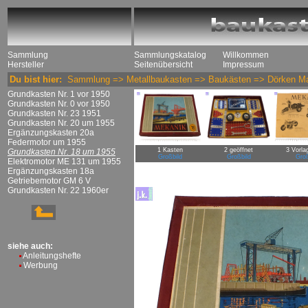
Sammlung
Sammlungskatalog
Willkommen
Hersteller
Seitenübersicht
Impressum
Du bist hier:
Sammlung
=>
Metallbaukasten
=>
Baukästen
=>
Dörken M
Grundkasten Nr. 1 vor 1950
Grundkasten Nr. 0 vor 1950
Grundkasten Nr. 23 1951
Grundkasten Nr. 20 um 1955
Ergänzungskasten 20a
Federmotor um 1955
1 Kasten
2 geöffnet
3 Vorla
Grundkasten Nr. 18 um 1955
Großbild
Großbild
Groß
Elektromotor ME 131 um 1955
Ergänzungskasten 18a
Getriebemotor GM 6 V
Grundkasten Nr. 22 1960er
siehe auch:
Anleitungshefte
Werbung