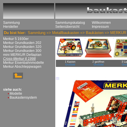
Sammlung
Sammlungskatalog
Willkommen
Hersteller
Seitenübersicht
Impressum
Du bist hier:
Sammlung
=>
Metallbaukasten
=>
Baukästen
=>
MERKUR
Merkur 5 1930er
Merkur Grundkasten 202
Merkur Grundkasten 320
Merkur Grundkasten 300
mini MERKUR Deltaplan
Cross-Merkur 6 1998
1 Kasten
2 geöffnet
3 La
Merkur Eisenbahnmodelle
Großbild
Großbild
Groß
Merkur Abschleppwagen
siehe auch:
Modelle
Baukastensystem