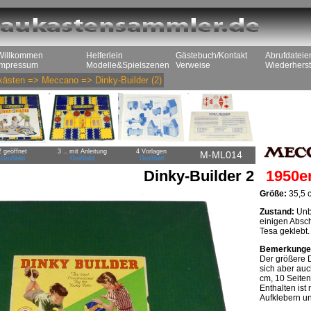
Willkommen
Helferlein
Gästebuch/Kontakt
Abrufdateie
Impressum
Modelle&Spielszenen
Verweise
Wiederherst
kästen
=>
Meccano
=>
Dinky-Builder
(2)
2 geöffnet
3 .. mit Anleitung
4 Vorlagen
M-ML014
Großbild
Großbild
Großbild
Dinky-Builder 2
1950e
Größe:
35,5 
Zustand:
Unbe
einigen Absc
Tesa geklebt.
Bemerkunge
Der größere D
sich aber au
cm, 10 Seiten)
Enthalten ist
Aufklebern un