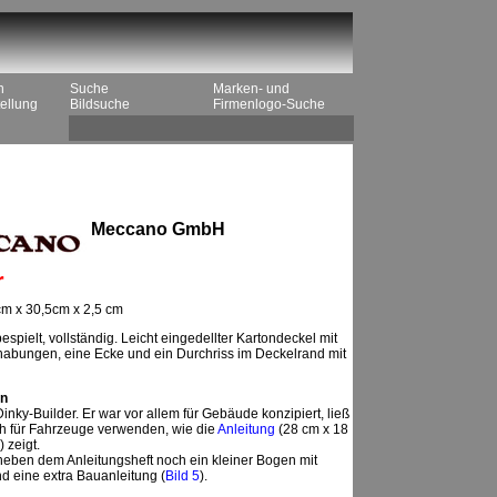
n
Suche
Marken- und
ellung
Bildsuche
Firmenlogo-Suche
Meccano GmbH
r
cm x 30,5cm x 2,5 cm
spielt, vollständig. Leicht eingedellter Kartondeckel mit
habungen, eine Ecke und ein Durchriss im Deckelrand mit
n
inky-Builder. Er war vor allem für Gebäude konzipiert, ließ
ch für Fahrzeuge verwenden, wie die
Anleitung
(28 cm x 18
 zeigt.
 neben dem Anleitungsheft noch ein kleiner Bogen mit
d eine extra Bauanleitung (
Bild 5
).