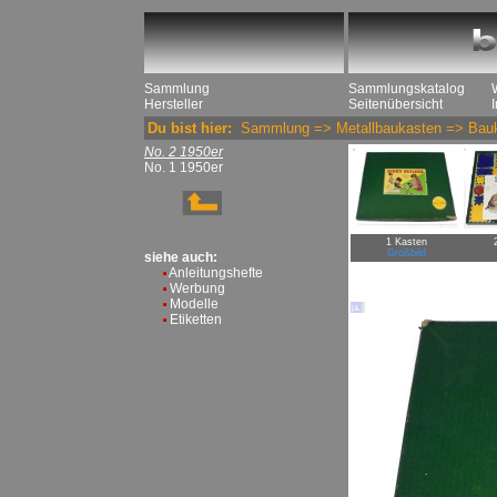
Sammlung
Sammlungskatalog
Hersteller
Seitenübersicht
Du bist hier:
Sammlung
=>
Metallbaukasten
=>
Bau
No. 2 1950er
No. 1 1950er
1 Kasten
Großbild
siehe auch:
Anleitungshefte
Werbung
Modelle
Etiketten