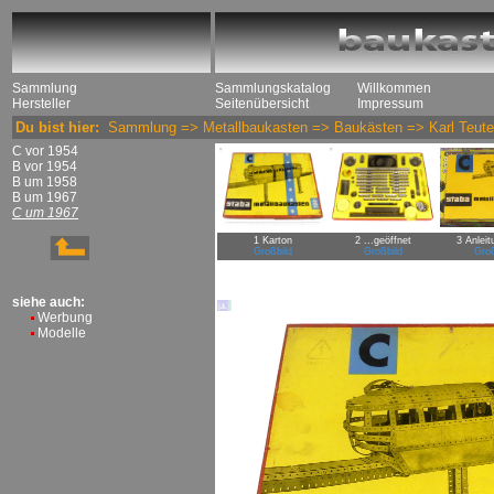
Sammlung
Sammlungskatalog
Willkommen
Hersteller
Seitenübersicht
Impressum
Du bist hier:
Sammlung
=>
Metallbaukasten
=>
Baukästen
=>
Karl Teut
C vor 1954
B vor 1954
B um 1958
B um 1967
C um 1967
1 Karton
2 ...geöffnet
3 Anleit
Großbild
Großbild
Groß
siehe auch:
Werbung
Modelle