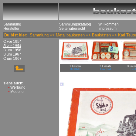
Sammlung
Sammlungskatalog
Willkommen
Hersteller
Seitenübersicht
Impressum
Du bist hier:
Sammlung
=>
Metallbaukasten
=>
Baukästen
=>
Karl Teut
C vor 1954
B vor 1954
B um 1958
B um 1967
C um 1967
1 Kasten
2 Einsatz
3 unte
Großbild
Großbild
Groß
siehe auch:
Werbung
Modelle