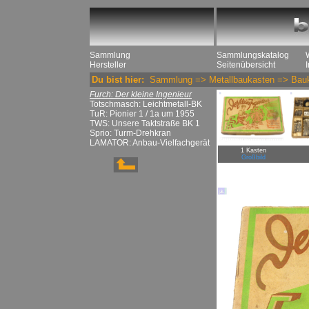
Sammlung
Sammlungskatalog
Hersteller
Seitenübersicht
Du bist hier:
Sammlung
=>
Metallbaukasten
=>
Bau
Furch: Der kleine Ingenieur
Totschmasch: Leichtmetall-BK
TuR: Pionier 1 / 1a um 1955
TWS: Unsere Taktstraße BK 1
Sprio: Turm-Drehkran
LAMATOR: Anbau-Vielfachgerät
1 Kasten
Großbild