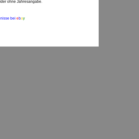
eider ohne Jahresangabe.
nisse bei
e
b
a
y