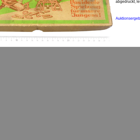
abgedruckt, l
Auktionsergeb