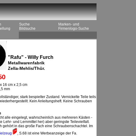
n
Suche
Marken- und
ellung
Bildsuche
Firmenlogo-Suche
"Rafu" - Willy Furch
Metallwarenfabrik
Zella-Mehlis/Thür.
50
x 16 cm x 2,5 cm
2,5 mm
lständiger, stark bespielter Zustand. Vernickelte Teile teils
 wiederhergestellt. Kein Anleitungsheft. Keine Schrauben
n
icht alle eingelegt, wahrscheinlich aus mehreren Kästen -
te Lehr- und Lernmittel her) aber geringste Teilevielfalt.
h gehört in das große Fach eine Schraubenschachtel. Im
ielzeug
, S.68 ist eine Werbeanzeige der Fa.