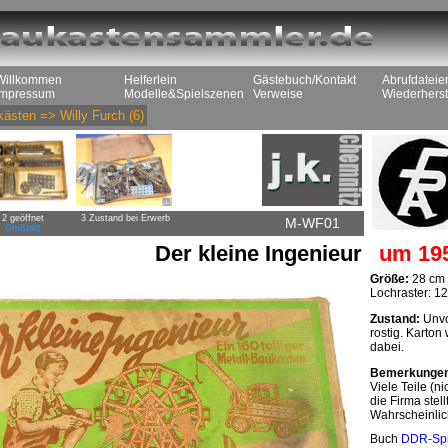
Willkommen
Helferlein
Gästebuch/Kontakt
Abrufdateie
Impressum
Modelle&Spielszenen
Verweise
Wiederherst
kästen
=>
Willy Furch
(6)
2 geöffnet
3 Zustand bei Erwerb
M-WF01
Großbild
Der kleine Ingenieur
um 19
Größe:
28 cm 
Lochraster: 1
Zustand:
Unvol
rostig. Karton
dabei.
Bemerkunge
Viele Teile (n
die Firma stell
Wahrscheinlic
Buch
DDR-Sp