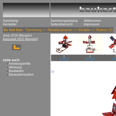
Sammlung
Sammlungskatalog
Willkommen
Hersteller
Seitenübersicht
Impressum
Du bist hier:
Sammlung
=>
Metallbaukasten
=>
Modelle
=>
Markes
(2)
Jeep 2018 (Baujahr)
Karussell 2022 (Baujahr)
1
2
Großbild
Großbild
Groß
siehe auch:
Anleitungshefte
Werbung
Baukästen
Baukastensystem