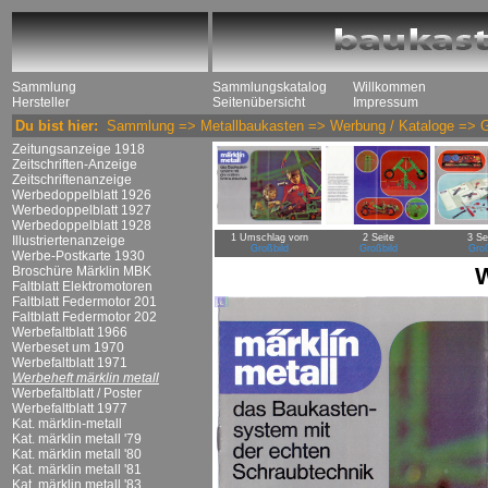
Sammlung
Sammlungskatalog
Willkommen
Hersteller
Seitenübersicht
Impressum
Du bist hier:
Sammlung
=>
Metallbaukasten
=>
Werbung / Kataloge
=>
G
Zeitungsanzeige 1918
Zeitschriften-Anzeige
Zeitschriftenanzeige
Werbedoppelblatt 1926
Werbedoppelblatt 1927
Werbedoppelblatt 1928
1 Umschlag vorn
2 Seite
3 Se
Illustriertenanzeige
Großbild
Großbild
Groß
Werbe-Postkarte 1930
W
Broschüre Märklin MBK
Faltblatt Elektromotoren
Faltblatt Federmotor 201
Faltblatt Federmotor 202
Werbefaltblatt 1966
Werbeset um 1970
Werbefaltblatt 1971
Werbeheft märklin metall
Werbefaltblatt / Poster
Werbefaltblatt 1977
Kat. märklin-metall
Kat. märklin metall '79
Kat. märklin metall '80
Kat. märklin metall '81
Kat. märklin metall '83