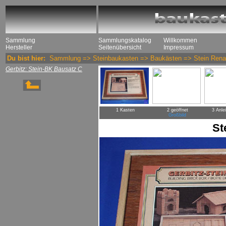
Sammlung
Sammlungskatalog
Willkommen
Hersteller
Seitenübersicht
Impressum
Du bist hier:
Sammlung
=>
Steinbaukasten
=>
Baukästen
=>
Stein Rena
Gerbitz: Stein-BK Bausatz C
1 Kasten
2 geöffnet
3 Anle
Großbild
St