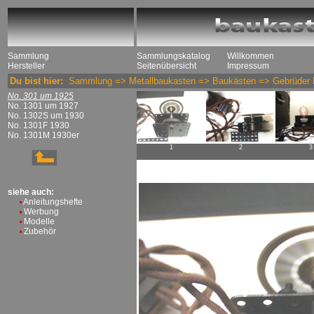
Sammlung
Sammlungskatalog
Willkommen
Hersteller
Seitenübersicht
Impressum
Du bist hier:
Sammlung
=>
Metallbaukasten
=>
Baukästen
=>
Gebrüder 
No. 301 um 1925
No. 1301 um 1927
No. 1302S um 1930
No. 1301F 1930
No. 1301M 1930er
1
2
3
siehe auch:
Anleitungshefte
Werbung
Modelle
Zubehör