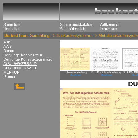
Sammlung
Sammlungskatalog
Willkommen
Hersteller
Seitenübersicht
Impressum
Du bist hier:
Sammlung
=>
Baukastensysteme
=>
Metallbaukastensyst
Auki
AWS
Benco
Der junge Konstrukteur
Der junge Konstrukteur micro
DUX UNIVERSAL/0
DUX UNIVERSAL/1
MERKUR
1 Teilevorstellung
2 DUX-Schnellverbindg.
3 DUX-UNI-
Großbild
Großbild
Groß
Pionier
DU