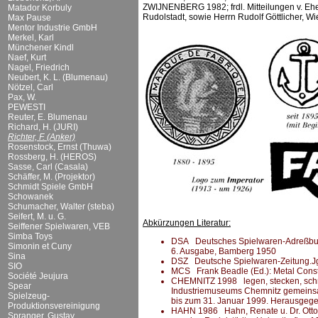
ZWIJNENBERG 1982; frdl. Mitteilungen v. Ehe
Matador Korbuly
Rudolstadt, sowie Herrn Rudolf Göttlicher, W
Max Pause
Mentor Industrie GmbH
Merkel, Karl
Münchener Kindl
Naef, Kurt
Nagel, Friedrich
Neubert, K. L. (Blumenau)
Nötzel, Carl
Pax, W.
PEWESTI
Reuter, E. Blumenau
Richard, H. (JURI)
Richter, F. (Anker)
Rosenstock, Ernst (Thuwa)
Rossberg, H. (HEROS)
Sasse, Carl (Casala)
Schäffer, M. (Projektor)
Schmidt Spiele GmbH
Schowanek
Schumacher, Walter (steba)
Seifert, M. u. G.
Abkürzungen Literatur:
Seiffener Spielwaren, VEB
Simba Toys
DSA Deutsches Spielwaren-Adreßbuch 
Simonin et Cuny
6. Ausgabe, Bamberg 1950
Sina
DSZ Deutsche Spielwaren-Zeitung.Jg.
SIO
MCS Frank Beadle (Ed.): Metal Constru
Société Jeujura
CHEMNITZ 1998 legen, stecken, schrau
Spear
Industriemuseums Chemnitz gemeins
Spielzeug-
bis zum 31. Januar 1999. Herausgeg
Produktionsvereinigung
HAHN 1986 Hahn, Renate u. Dr. Otto: 
Spranger, Gustav