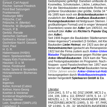
Geduldspiele) gefertigt. Daneben umfasste d
Eyraud, Carl August
Kosmetika, Schokoladen, Liköre, Lebkuchen,
Fischer, Samuel Friedrich
Für die Steinbaukästen entwickelte Richter 
Forst Bad Salzungen
größerer Grundkästen (der größte, Größe 34 "L
Frankenwald
Ab 1895 kam noch ein
Brückenbaukasten
mi
Freiburger MBV
zusätzlich der
Anker-Landhaus-Baukasten
(
Fritzsche, Carl
Festungsbaukästen
mit feldgrauen Steinen. 
Fritzsche, H. (Mentor)
großkalibrigen Format) und in enger Verwand
Fritzsche, W. (Burgdorfer)
Eisenteilen) sowie der
Adler
(um 1905/10, min
Frosch, P. B.
verkauft (der
Adler
als
Richter!s Popular Ea
Gerbitz, Renate
den
Adler
).
Gerischer, Gerhard
Seit 1906 trugen die Baukästen Städtenamen
Gollnest u. Kiesel (cause)
Anker-Ingenieur") erweitert (3 Größen, mit 
Gschnitzer Nachf. Gessele
Baukasten
Liebe Heimat
, vor 1923 aus der 
Günl, Paul
Heinzelmännchen
(gedacht als Reisespielze
H. G. R.
1922 bot die Firma zudem auch
Anker-Unive
Habermaass (HABA)
Matador
Plagiatsprozesse gegen Richter gewa
Hann. Spielwarenfabr.
Anker-Metall-Baukasten
. 1924 kam die "Ne
Happy Kids Frankenwald
und Festungsbaukästen im Programm. Nach dem
Hausser, O. u. M.
Noppen- uund Passlochreihen her. 1957 wu
Heise, Ferdinand
ferner ein
Tunnel und Portal
-Baukasten herau
Holler Spiele & Verspieltes
1950er Jahren wieder
Anker-Universal-Hol
Holzspielwaren Blumenau
herausgegeben durch
Modellbausteinspiel
Huschi
wieder hergestellt
Spielwaren GmbH & Co
.
IKEA
Ingenius
Keller, Konrad (Cubio)
Literatur
Kellner, Hans-Georg
DSA 1941, S. 57 u. 92; DSZ 1909ff.; MCS 2 u. 5
Koehler & Volckmar
104, 106, 108 u. 111; ERNST 1978, S. 14 - 1
Kombinat Magdeburger...
MENZEL o.J., S. 7; NOSCHKA/KNERR 1986, S. 1
Kramer, Werner
PARZER/BELMONTE (1995), S. 93 - 97; PA
Lein, Siegfried (SIMPLUS)
SP 1/1991, S. 29 - 32; WUNDERLIN/GRIEBEL
Liebehenz, A.