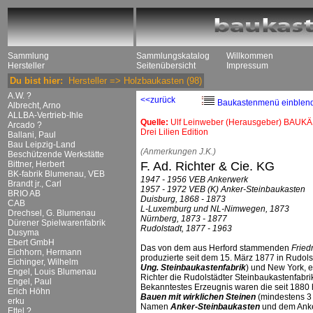
Sammlung
Sammlungskatalog
Willkommen
Hersteller
Seitenübersicht
Impressum
Du bist hier:
Hersteller
=>
Holzbaukasten
(98)
A.W. ?
<<zurück
Baukastenmenü einblen
Albrecht, Arno
ALLBA-Vertrieb-Ihle
Quelle:
Ulf Leinweber (Herausgeber) BAUKÄ
Arcado ?
Drei Lilien Edition
Ballani, Paul
Bau Leipzig-Land
(Anmerkungen J.K.)
Beschützende Werkstätte
Bittner, Herbert
F. Ad. Richter & Cie. KG
BK-fabrik Blumenau, VEB
1947 - 1956 VEB Ankerwerk
Brandt jr., Carl
1957 - 1972 VEB (K) Anker-Steinbaukasten
BRIO AB
Duisburg, 1868 - 1873
CAB
L-Luxemburg und NL-Nimwegen, 1873
Drechsel, G. Blumenau
Nürnberg, 1873 - 1877
Dürener Spielwarenfabrik
Rudolstadt, 1877 - 1963
Dusyma
Ebert GmbH
Das von dem aus Herford stammenden
Fried
Eichhorn, Hermann
produzierte seit dem 15. März 1877 in Rudolst
Eichinger, Wilhelm
Ung. Steinbaukastenfabrik
) und New York, 
Engel, Louis Blumenau
Richter die Rudolstädter Steinbaukastenfabr
Engel, Paul
Bekanntestes Erzeugnis waren die seit 1880 
Erich Höhn
Bauen mit wirklichen Steinen
(mindestens 3
erku
Namen
Anker-Steinbaukasten
und dem Anke
Ettel ?