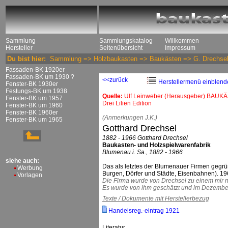
Sammlung
Sammlungskatalog
Willkommen
Hersteller
Seitenübersicht
Impressum
Du bist hier:
Sammlung
=>
Holzbaukasten
=>
Baukästen
=>
G. Drechse
Fassaden-BK 1920er
Fassaden-BK um 1930 ?
<<zurück
Herstellermenü einblend
Fenster-BK 1930er
Festungs-BK um 1938
Quelle:
Ulf Leinweber (Herausgeber) BAUKÄ
Fenster-BK um 1957
Drei Lilien Edition
Fenster-BK um 1960
Fenster-BK 1960er
(Anmerkungen J.K.)
Fenster-BK um 1965
Gotthard Drechsel
1882 - 1966 Gotthard Drechsel
Baukasten- und Holzspielwarenfabrik
Blumenau i. Sa., 1882 - 1966
siehe auch:
Das als letztes der Blumenauer Firmen gegrü
Werbung
Burgen, Dörfer und Städte, Eisenbahnen). 19
Vorlagen
Die Firma wurde von Drechsel zu einem mir 
Es wurde von ihm geschätzt und im Dezembe
Texte / Dokumente mit Herstellerbezug
Handelsreg.-eintrag 1921
Literatur