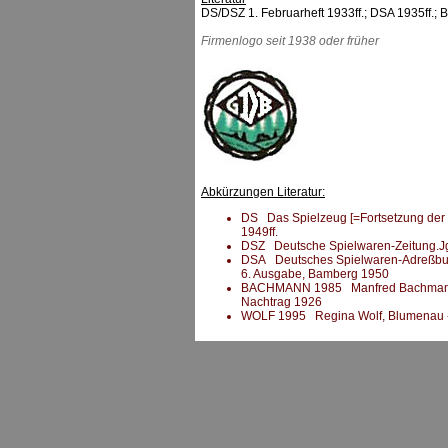
DS/DSZ 1. Februarheft 1933ff.; DSA 1935ff
Firmenlogo seit 1938 oder früher
Abkürzungen Literatur:
DS Das Spielzeug [=Fortsetzung der DS
1949ff.
DSZ Deutsche Spielwaren-Zeitung.Jg.
DSA Deutsches Spielwaren-Adreßbuch 
6. Ausgabe, Bamberg 1950
BACHMANN 1985 Manfred Bachmann (H
Nachtrag 1926
WOLF 1995 Regina Wolf, Blumenau -