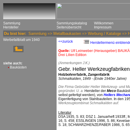
Sammlung
Sammlungskatalog
Willkommen
Hersteller
Seitenübersicht
Impressum
Du bist hier:
Sammlung
=>
Metallbaukasten
=>
Werbung / Kataloge
=>
H
Werbefaltblatt um 1940
<<zurück
Herstellermenü einblend
Quelle:
Ulf Leinweber (Herausgeber) BAUKÄ
Drei Lilien Edition
(Anmerkungen J.K.)
siehe auch:
Baukästen
Gebr. Heller Werkzeugfabriken
Holzbohrerfabrik, Zangenfabrik
Schmalkalden, 1849 - (Ende 1940er Jahre)
Die Firma Gebrüder Heller Werkzeug- und Ma
gegründet. U. a.
Hersteller der
Meco
-Baukäst
selbst gefertigt werden), von
Hellers Mechan
Eigenfertigung von Stahlbauteilen. In den 19
Werkzeugkombinat Schmalkalden auf.
Literatur
DSA 1935, S. 83; DSZ 1. Januarheft 1933ff.; 
16, S. 458; ESSLINGEN 1996, S. 86; Kevel
S. 18; SCHWARZ/HENZE/FABER 1986, S. 65f