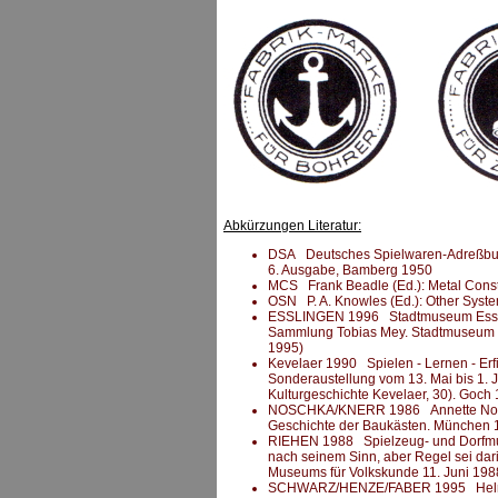
Abkürzungen Literatur:
DSA Deutsches Spielwaren-Adreßbuch 
6. Ausgabe, Bamberg 1950
MCS Frank Beadle (Ed.): Metal Constru
OSN P. A. Knowles (Ed.): Other System
ESSLINGEN 1996 Stadtmuseum Esslinge
Sammlung Tobias Mey. Stadtmuseum Es
1995)
Kevelaer 1990 Spielen - Lernen - Erf
Sonderaustellung vom 13. Mai bis 1. 
Kulturgeschichte Kevelaer, 30). Goch
NOSCHKA/KNERR 1986 Annette Noschk
Geschichte der Baukästen. München 
RIEHEN 1988 Spielzeug- und Dorfmus
nach seinem Sinn, aber Regel sei dar
Museums für Volkskunde 11. Juni 1988
SCHWARZ/HENZE/FABER 1995 Helmut S