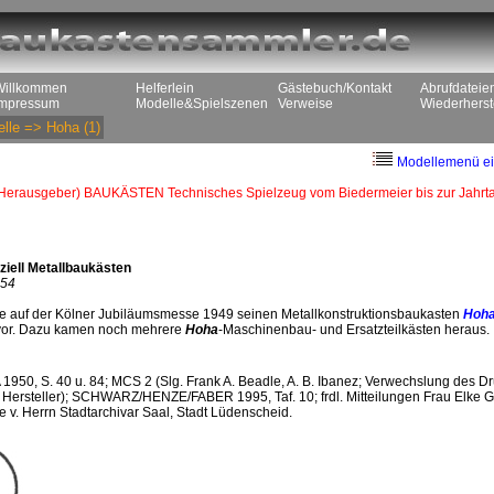
Willkommen
Helferlein
Gästebuch/Kontakt
Abrufdateie
Impressum
Modelle&Spielszenen
Verweise
Wiederherst
lle
=>
Hoha
(1)
Modellemenü ei
(Herausgeber) BAUKÄSTEN Technisches Spielzeug vom Biedermeier bis zur Jah
ziell Metallbaukästen
954
e auf der Kölner Jubiläumsmesse 1949 seinen Metallkonstruktionsbaukasten
Hoh
vor. Dazu kamen noch mehrere
Hoha
-Maschinenbau- und Ersatzteilkästen heraus.
1950, S. 40 u. 84; MCS 2 (Slg. Frank A. Beadle, A. B. Ibanez; Verwechslung des D
 Hersteller); SCHWARZ/HENZE/FABER 1995, Taf. 10; frdl. Mitteilungen Frau Elke G
ie v. Herrn Stadtarchivar Saal, Stadt Lüdenscheid.