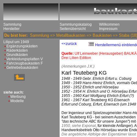
Sammlung
Sammlungskatalog
Willkommen
Hersteller
Seitenübersicht
Impressum
Du bist hier:
Sammlung
=>
Metallbaukasten
=>
Baukästen
=>
Staba
(18
Liliput um 1949
<<zurück
Herstellermenü einblend
Ergänzungskästen
Räderkästen
Quelle:
Ulf Leinweber (Herausgeber) BAUKÄ
Grundkästen
Drei Lilien Edition
Verkleidungsplatten V
Fahrzeugbaukasten F
(Anmerkungen J.K.)
Getriebebaukästen
Karl Teuteberg KG
1948 - 1949 Gebr. Ehrlich Erfurt u. Coburg
1949 - 1949 Hans-Heinz Ehrlich, vormals Gebr
1950 - 1952 Ehrlich und Hörseljau
1952 - 1954 H. Ehrlich und O. Hörseljau Erfur
siehe auch:
1955 - 1960 Karl Wolfgang Ehrlich Erfurt (?)
Werbung
1961 - 1967 Karl Teuteberg KG Eisenach
Modelle
Erfurt und Coburg, Erfurt, Eisenach (um 1948
Der Ingenieur und Spielzeugmeister
Hans-He
Karl Teuteberg KG - bei seinem Ausscheiden Er
"das technische ABC für unsere Jungen"
) mi
1950, siehe Exponat
, für kleinste Anfänger)
Handwerksbetrieb Otto Hörseljau wurde End
Die angebliche Abfolge der Eigentümer lässt