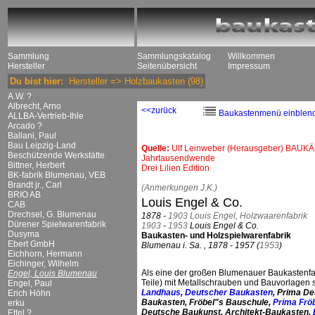
Sammlung
Sammlungskatalog
Willkommen
Hersteller
Seitenübersicht
Impressum
Du bist hier:
Hersteller
=>
Holzbaukasten
(98)
A.W. ?
Albrecht, Arno
<<zurück
Baukastenmenü einblen
ALLBA-Vertrieb-Ihle
Arcado ?
Ballani, Paul
Bau Leipzig-Land
Quelle:
Ulf Leinweber (Herausgeber) BAUKÄ
Beschützende Werkstätte
Jahrtausendwende
Bittner, Herbert
Drei Lilien Edition
BK-fabrik Blumenau, VEB
Brandt jr., Carl
(Anmerkungen J.K.)
BRIO AB
Louis Engel & Co.
CAB
Drechsel, G. Blumenau
1878 -
1903
Louis Engel, Holzwaarenfabrik
Dürener Spielwarenfabrik
1903
-
1953
Louis Engel & Co.
Dusyma
Baukasten- und Holzspielwarenfabrik
Ebert GmbH
Blumenau i. Sa. , 1878 - 1957 (
1953
)
Eichhorn, Hermann
Eichinger, Wilhelm
Als eine der großen Blumenauer Baukastenfa
Engel, Louis Blumenau
Teile) mit Metallschrauben und Bauvorlagen
Engel, Paul
Landhaus
,
Deutscher Baukasten
, Prima D
Erich Höhn
Baukasten, Fröbel"s Bauschule,
Prima Frö
erku
Deutsche Baukunst, Architekt-Baukasten,
Ettel ?