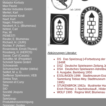
Matador Korbuly
Max Pause
Mentor Industrie GmbH
Merkel, Karl
Münchener Kindl
Naef, Kurt
Nagel, Friedrich
Neubert, K. L. (Blumenau)
Nötzel, Carl
Pax, W.
PEWESTI
Reuter, E. Blumenau
Richard, H. (JURI)
Richter, F. (Anker)
Rosenstock, Ernst (Thuwa)
Rossberg, H. (HEROS)
Abkürzungen Literatur:
Sasse, Carl (Casala)
Schäffer, M. (Projektor)
DS Das Spielzeug [=Fortsetzung der DS
Schmidt Spiele GmbH
1949ff.
Schowanek
DSZ Deutsche Spielwaren-Zeitung.Jg.
Schumacher, Walter (steba)
DSA Deutsches Spielwaren-Adreßbuch 
Seifert, M. u. G.
6. Ausgabe, Bamberg 1950
Seiffener Spielwaren, VEB
ESSLINGEN 1996 Stadtmuseum Esslinge
Simba Toys
Sammlung Tobias Mey. Stadtmuseum Es
Simonin et Cuny
1995)
Sina
STUKENBROK 1982a Illustrierter Haupt
SIO
Erich Plümer. 3. Nachdruckaufl., Hil
Société Jeujura
WOLF 1995 Regina Wolf, Blumenau -
Spear
Spielzeug-
Produktionsvereinigung
Spranger, Gustav