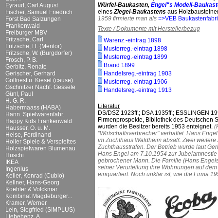
Würfel-Baukasten,
Engel"s Modell-Baukas
Eyraud, Carl August
eines
Ziegel-Baukastens
aus Holzbausteine
Fischer, Samuel Friedrich
1959 firmierte man als
=>VEB Baukastenfabr
Forst Bad Salzungen
Frankenwald
Texte / Dokumente mit Herstellerbezug
Freiburger MBV
Fritzsche, Carl
Warenz.-eintrag 1898
Fritzsche, H. (Mentor)
Musterreg.-eintrag 1898
Fritzsche, W. (Burgdorfer)
Musterreg.-eintrag 1899
Frosch, P. B.
Brand 1899
Gerbitz, Renate
Gerischer, Gerhard
Handelsreg.-eintrag 1903
Gollnest u. Kiesel (cause)
Musterreg.-eintrag 1906
Gschnitzer Nachf. Gessele
Handelsreg.-eintrag 1913
Günl, Paul
H. G. R.
Literatur
Habermaass (HABA)
DS/DSZ 1923ff.; DSA 1935ff.; ESSLINGEN 19
Hann. Spielwarenfabr.
Firmenprospekte, Bibliothek des Deutschen 
Happy Kids Frankenwald
wurden die Besitzer bereits 1953 enteignet.
(
Hausser, O. u. M.
"Wirtschaftsverbrecher" verhaftet. Hans Enge
Heise, Ferdinand
im Zuchthaus Waldheim absaß. Zwei weitere An
Holler Spiele & Verspieltes
Zuchthausstrafen. Der Betrieb wurde laut Ger
Holzspielwaren Blumenau
Hans Engel am 7.10.1954 zur Jubelamnestie 
Huschi
gebrochener Mann. Die Familie (Hans Engels
IKEA
seiner Verurteilung ihre Wohnungen auf de
Ingenius
einquartiert. Noch unklar ist, wie die Firma 1
Keller, Konrad (Cubio)
Kellner, Hans-Georg
Koehler & Volckmar
Kombinat Magdeburger...
Kramer, Werner
Lein, Siegfried (SIMPLUS)
Liebehenz, A.