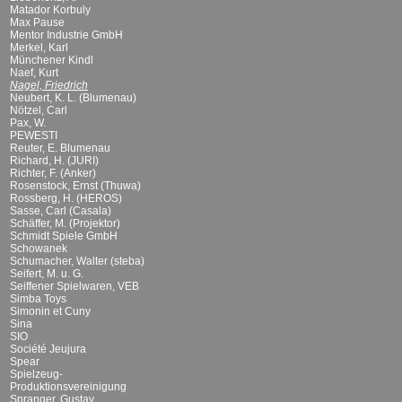
Matador Korbuly
Max Pause
Mentor Industrie GmbH
Merkel, Karl
Münchener Kindl
Naef, Kurt
Nagel, Friedrich
Neubert, K. L. (Blumenau)
Nötzel, Carl
Pax, W.
PEWESTI
Reuter, E. Blumenau
Richard, H. (JURI)
Richter, F. (Anker)
Rosenstock, Ernst (Thuwa)
Rossberg, H. (HEROS)
Sasse, Carl (Casala)
Schäffer, M. (Projektor)
Schmidt Spiele GmbH
Schowanek
Schumacher, Walter (steba)
Seifert, M. u. G.
Seiffener Spielwaren, VEB
Simba Toys
Simonin et Cuny
Sina
SIO
Société Jeujura
Spear
Spielzeug-
Produktionsvereinigung
Spranger, Gustav