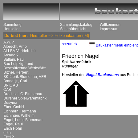
Sammlung
Sammlungskatalog
Willkommen
Hersteller
Seitenübersicht
Impressum
Du bist hier:
Hersteller
=>
Holzbaukasten
(98)
A.W. ?
<<zurück
Baukastenmenü einblen
Albrecht, Arno
ALLBA-Vertrieb-Ihle
Arcado ?
Friedrich Nagel
Ballani, Paul
Spielwarenfabrik
Bau Leipzig-Land
Nürtingen
Beschützende Werkstätte
Bittner, Herbert
Hersteller des
Nagel-Baukastens
aus Buchen
BK-fabrik Blumenau, VEB
Brandt jr., Carl
BRIO AB
CAB
Drechsel, G. Blumenau
Dürener Spielwarenfabrik
Dusyma
Ebert GmbH
Eichhorn, Hermann
Eichinger, Wilhelm
Engel, Louis Blumenau
Engel, Paul
Erich Höhn
erku
Ettel ?