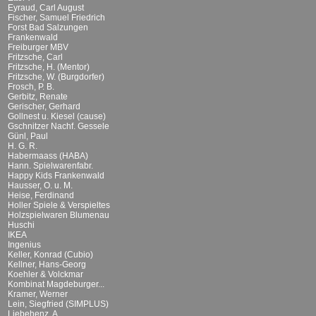
Eyraud, Carl August
Fischer, Samuel Friedrich
Forst Bad Salzungen
Frankenwald
Freiburger MBV
Fritzsche, Carl
Fritzsche, H. (Mentor)
Fritzsche, W. (Burgdorfer)
Frosch, P. B.
Gerbitz, Renate
Gerischer, Gerhard
Gollnest u. Kiesel (cause)
Gschnitzer Nachf. Gessele
Günl, Paul
H. G. R.
Habermaass (HABA)
Hann. Spielwarenfabr.
Happy Kids Frankenwald
Hausser, O. u. M.
Heise, Ferdinand
Holler Spiele & Verspieltes
Holzspielwaren Blumenau
Huschi
IKEA
Ingenius
Keller, Konrad (Cubio)
Kellner, Hans-Georg
Koehler & Volckmar
Kombinat Magdeburger...
Kramer, Werner
Lein, Siegfried (SIMPLUS)
Liebehenz, A.