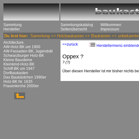
Sammlung
Sammlungskatalog
Willkommen
Hersteller
Seitenübersicht
Impressum
Du bist hier:
Sammlung
=>
Holzbaukasten
=>
Baukästen
=>
unbekannte 
Architecture.
<<zurück
Herstellermenü einblend
AW-Holz-BK um 1900
AW-Fassaden-BK, Jugendstil
Schwarzburger Holz-BK
Oppex ?
Kleine Bausteine
? (?)
Kleinkind-Holz-BK
Schiff-BK um 1947
Über diesen Hersteller ist mir bisher nichts b
Dorfbaukasten
Das Baukästchen 1990er
Holz-BK Nr. 1635
Frauenkirche 2000er